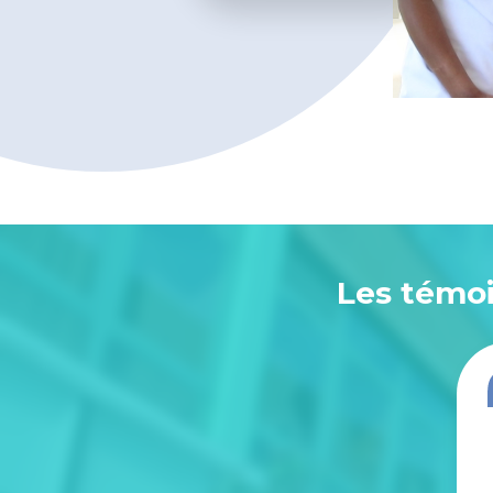
Les témo
« Accueil aux urgences pédiatriques au top et un
personnel hospitalier présent et à l’écoute »