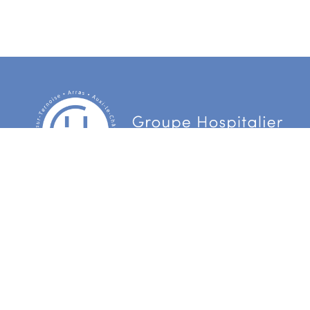
Centre Hospitalier d’Arras
3 Boulevard Besnier
CS 90006 62022 Arras Cedex
Centre hospitalier du Ternois
172 rue d’Hesdin
62130 Gauchin Verloingt Cedex