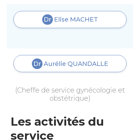
Dr
Elise
MACHET
Dr
Aurélie
QUANDALLE
(Cheffe de service gynécologie et
obstétrique)
Les activités du
service