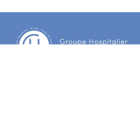
Centre Hospitalier d’Arras
3 Boulevard Besnier
CS 90006 62022 Arras Cedex
Centre hospitalier du Ternois
172 rue d’Hesdin
62130 Gauchin Verloingt Cedex
Centre hospitalier de Bapaume