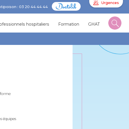
Urgences
ntipoison : 03 20 44 44 44
ofessionnels hospitaliers
Formation
GHAT
teforme
s équipes