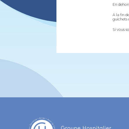
En dehors
A la fin 
guichets 
Si vous s