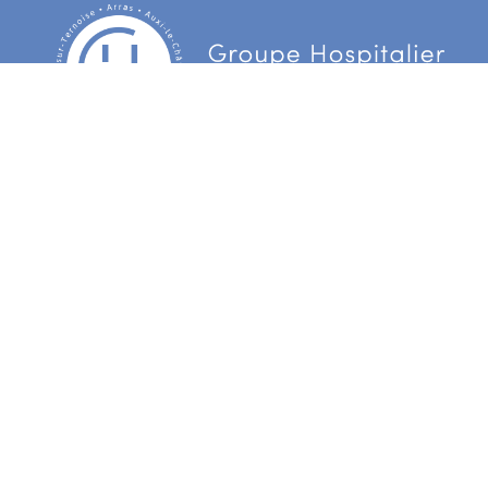
Centre Hospitalier d’Arras
3 Boulevard Besnier
CS 90006 62022 Arras Cedex
Centre hospitalier du Ternois
172 rue d’Hesdin
62130 Gauchin Verloingt Cedex
Centre hospitalier de Bapaume
55 avenue de la République
BP31 62453 Bapaume Cedex