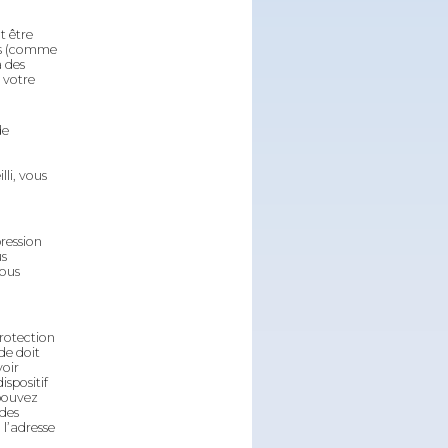
t être
nes (comme
à des
 votre
de
li, vous
ression
us
vous
protection
e doit
voir
ispositif
 pouvez
 des
 l’adresse