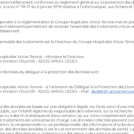
ersonnelles soient conformes au règlement général sur la protection des 
à la loi n° 78-17 du 6 janvier 1978 relative à l’informatique, aux fichiers et
épondre à la réglementation le Groupe Hospitalier Artois-Ternois met en pl
des traitements permettant de recenser l’ensemble des traitements mis en
ablissement.
ponsable des traitements est le Directeur du Groupe Hospitalier Artois-Terno
spitalier Artois-Ternois – Monsieur le Directeur
e Winston Churchill – 62022 ARRAS CEDEX
ordonnées du délégué à la protection des données sont :
spitalier Artois-Ternois – à l’attention du Délégué à la Protection des Don
e Winston Churchill – 62022 ARRAS CEDEX – Mail :
dpd@gh-artoisternois
te des données est basée sur une obligation légale, sur l’exécution d’une mis
public, sur l’intérêt légitime du responsable de traitement, sur la recherche
que ou à des fin statistiques et dans certains cas, sur votre consentement pré
des traitements est votre prise en charge. Les données collectées peuvent co
ication, la vie personnelle ou vie professionnelle, des informations d’ordre 
ier, des données sensibles (c’est le cas notamment des données de santé). L
es peut être directe ou indirecte (via des réseaux de santé par exemple).