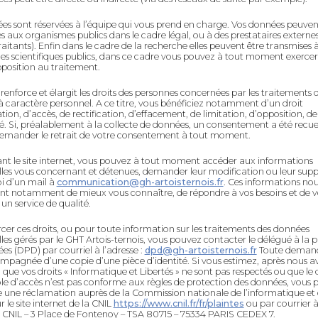
es sont réservées à l’équipe qui vous prend en charge. Vos données peuven
s aux organismes publics dans le cadre légal, ou à des prestataires exter
traitants). Enfin dans le cadre de la recherche elles peuvent être transmises 
s scientifiques publics, dans ce cadre vous pouvez à tout moment exercer
pposition au traitement.
enforce et élargit les droits des personnes concernées par les traitements 
 caractère personnel. A ce titre, vous bénéficiez notamment d’un droit
tion, d’accès, de rectification, d’effacement, de limitation, d’opposition, de
té. Si, préalablement à la collecte de données, un consentement a été recueil
emander le retrait de votre consentement à tout moment.
t le site internet, vous pouvez à tout moment accéder aux informations
les vous concernant et détenues, demander leur modification ou leur supp
oi d’un mail à
communication@gh-artoisternois.fr
. Ces informations no
nt notamment de mieux vous connaître, de répondre à vos besoins et de 
 un service de qualité.
cer ces droits, ou pour toute information sur les traitements des données
les gérés par le GHT Artois-ternois, vous pouvez contacter le délégué à la 
es (DPD) par courriel à l’adresse :
dpd@gh-artoisternois.fr
Toute demand
mpagnée d’une copie d’une pièce d’identité. Si vous estimez, après nous a
 que vos droits « Informatique et Libertés » ne sont pas respectés ou que le d
le d’accès n’est pas conforme aux règles de protection des données, vous
e une réclamation auprès de la Commission nationale de l’informatique et
ur le site internet de la CNIL
https://www.cnil.fr/fr/plaintes
ou par courrier à
: CNIL – 3 Place de Fontenoy – TSA 80715 – 75334 PARIS CEDEX 7.