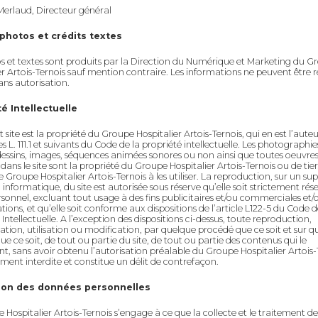
Merlaud, Directeur général
photos et crédits textes
s et textes sont produits par la Direction du Numérique et Marketing du G
er Artois-Ternois sauf mention contraire. Les informations ne peuvent être r
sans autorisation.
é Intellectuelle
 site est la propriété du Groupe Hospitalier Artois-Ternois, qui en est l’aute
es L. 111.1 et suivants du Code de la propriété intellectuelle. Les photographies
dessins, images, séquences animées sonores ou non ainsi que toutes oeuvre
 dans le site sont la propriété du Groupe Hospitalier Artois-Ternois ou de tie
e Groupe Hospitalier Artois-Ternois à les utiliser. La reproduction, sur un su
 informatique, du site est autorisée sous réserve qu’elle soit strictement rés
sonnel, excluant tout usage à des fins publicitaires et/ou commerciales et/
tions, et qu’elle soit conforme aux dispositions de l’article L122-5 du Code d
Intellectuelle. A l’exception des dispositions ci-dessus, toute reproduction,
ation, utilisation ou modification, par quelque procédé que ce soit et sur q
ue ce soit, de tout ou partie du site, de tout ou partie des contenus qui le
, sans avoir obtenu l’autorisation préalable du Groupe Hospitalier Artois-
tement interdite et constitue un délit de contrefaçon.
ion des données personnelles
 Hospitalier Artois-Ternois s’engage à ce que la collecte et le traitement de