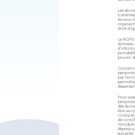
Les donné
transmise
les sous-
organisme
droit d’o
Le RGPD r
données à
d’informa
portabili
pouvez d
Concernan
personnel
par l’env
permette
dispenser
Pour exer
personnel
des donné
être acco
contacté,
de contrô
introduir
libertés s
suivante 