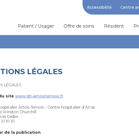
Accessibilité
Centre a
Patient / Usager
Offre de soins
Résident
Pr
TIONS LÉGALES
S LÉGALES
du site
www.gh-artoisternois.fr
spitalier Artois-Ternois – Centre hospitalier d’Arras
e Winston Churchill
rras Cedex
1 21 10 10
r de la publication