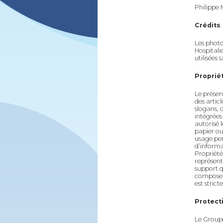
Philippe 
Crédits 
Les photo
Hospitali
utilisées 
Propriét
Le présent
des articl
slogans, 
intégrées
autorisé l
papier ou
usage per
d’informa
Propriété 
représent
support q
composent
est stric
Protect
Le Groupe