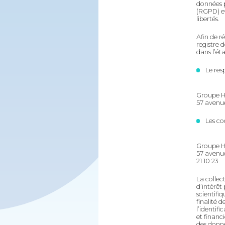
données p
(RGPD) et 
libertés.
Afin de r
registre 
dans l’ét
Le res
Groupe Ho
57 avenu
Les co
Groupe Ho
57 avenu
21 10 23
La collec
d’intérêt 
scientifi
finalité 
l’identif
et financ
des donné