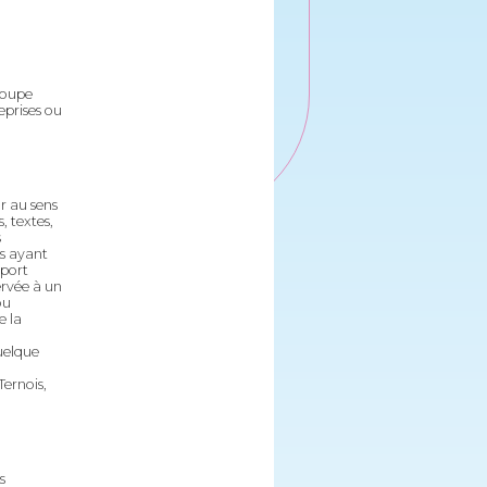
roupe
eprises ou
ur au sens
, textes,
s
rs ayant
pport
ervée à un
ou
e la
uelque
Ternois,
s