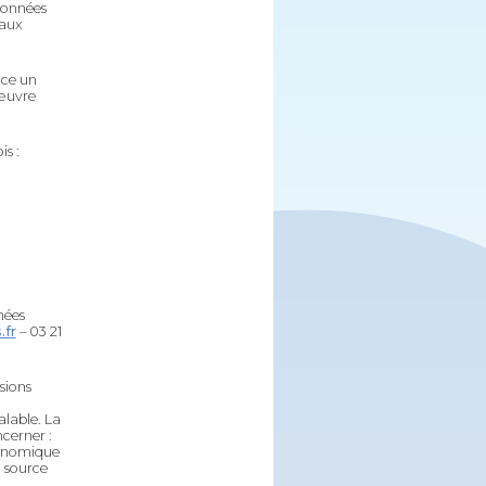
données
 aux
ace un
 œuvre
is :
nées
.fr
– 03 21
sions
alable. La
ncerner :
économique
a source