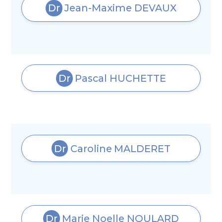
Dr
Jean-Maxime
DEVAUX
Dr
Pascal
HUCHETTE
Dr
Caroline
MALDERET
Dr
Marie Noelle
NOULARD