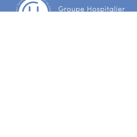
Centre Hospitalier d’Arras
3 Boulevard Besnier
CS 90006 62022 Arras Cedex
Centre hospitalier du Ternois
172 rue d’Hesdin
62130 Gauchin Verloingt Cedex
Centre hospitalier de Bapaume
55 avenue de la République
BP31 62453 Bapaume Cedex