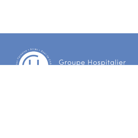
Centre Hospitalier d’Arras
3 Boulevard Besnier
CS 90006 62022 Arras Cedex
Centre hospitalier du Ternois
172 rue d’Hesdin