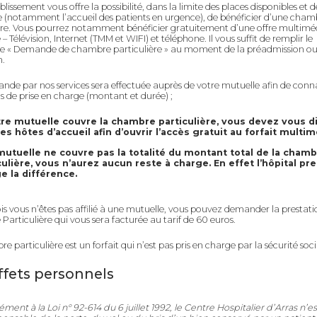
lissement vous offre la possibilité, dans la limite des places disponibles et d
e (notamment l’accueil des patients en urgence), de bénéficier d’une cham
re.
Vous pourrez notamment bénéficier gratuitement d’une offre multimé
– Télévision, Internet (TMM et WIFI) et téléphone.
Il vous suffit de remplir le
re « Demande de chambre particulière » au moment de la préadmission ou
n.
de par nos services sera effectuée auprès de votre mutuelle afin de connaî
s de prise en charge (montant et durée) ;
tre mutuelle couvre la chambre particulière, vous devez vous d
les hôtes d’accueil afin d’ouvrir l’accès gratuit au forfait multi
 mutuelle ne couvre pas la totalité du montant total de la cham
culière, vous n’aurez aucun reste à charge. En effet l’hôpital pr
e la différence.
ois vous n’êtes pas affilié à une mutuelle, vous pouvez demander la prestati
articulière qui vous sera facturée au tarif de 60 euros.
 particulière est un forfait qui n’est pas pris en charge par la sécurité soci
ffets personnels
ent à la Loi n° 92-614 du 6 juillet 1992, le Centre Hospitalier d’Arras n’es