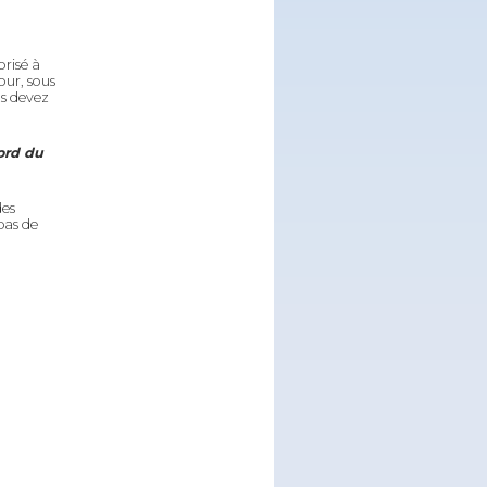
orisé à
our, sous
us devez
ord du
des
pas de