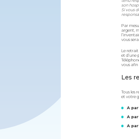
tenu resp
son hospi
Si vous d
responsab
Par mesur
argent, m
l’inventa
vous sera
Le retrait
et d’une 
Téléphone
vous afin 
Les r
Tous les 
et votre 
A par
A par
A par