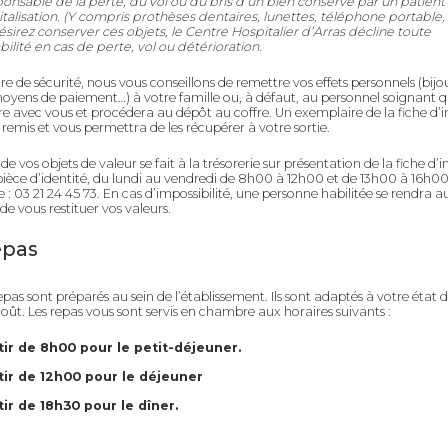
onsable de la perte, du vol ou du bris d’un bien conservé par un patient 
talisation. (Y compris prothèses dentaires, lunettes, téléphone portable,
ésirez conserver ces objets, le Centre Hospitalier d’Arras décline toute
ilité en cas de perte, vol ou détérioration.
e de sécurité, nous vous conseillons de remettre vos effets personnels (bijo
oyens de paiement…) à votre famille ou, à défaut, au personnel soignant qu
ire avec vous et procédera au dépôt au coffre. Un exemplaire de la fiche d’
 remis et vous permettra de les récupérer à votre sortie.
 de vos objets de valeur se fait à la trésorerie sur présentation de la fiche d’
pièce d’identité, du lundi au vendredi de 8h00 à 12h00 et de 13h00 à 16h00
 : 03 21 24 45 73. En cas d’impossibilité, une personne habilitée se rendra a
de vous restituer vos valeurs.
epas
repas sont préparés au sein de l’établissement. Ils sont adaptés à votre état 
goût. Les repas vous sont servis en chambre aux horaires suivants :
tir de 8h00 pour le petit-déjeuner.
tir de 12h00 pour le déjeuner
tir de 18h30 pour le dîner.