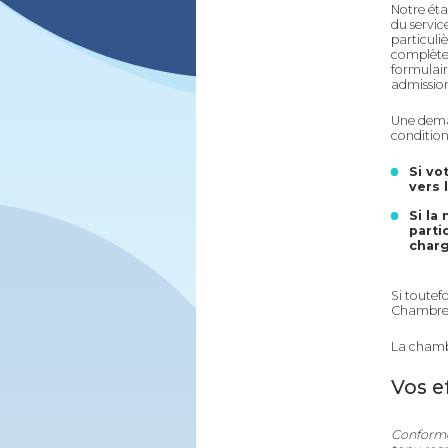
Notre étab
du servic
particuliè
complète 
formulai
admissio
Une deman
condition
Si vo
vers 
Si la
parti
charg
Si toutef
Chambre P
La chambre
Vos e
Conformém