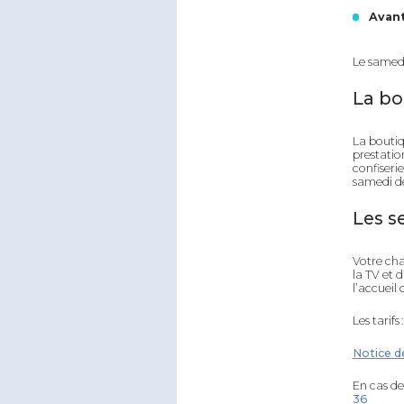
Avant
Le samed
La bo
La boutiq
prestatio
confiserie
samedi de
Les s
Votre cha
la TV et 
l’accueil 
Les tarifs 
Notice d
En cas de
36