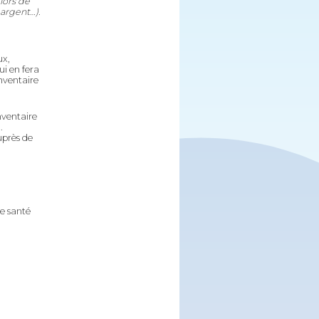
lors de
 argent…).
ux,
i en fera
inventaire
inventaire
.
uprès de
de santé