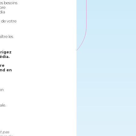
es besoins
bre
dia
 de votre
tre les
irigez
média.
bre
end en
on
ale.
t pas