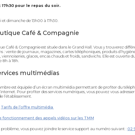
 17h30 pour le repas du soir.
i et dimanche de 13h00 à 17h30.
utique Café & Compagnie
ue Café & Compagnie est située dans le Grand Hall. Vous y trouverez différ
ns : vente de journaux, magazines, cartes téléphoniques, produits d’hygiène
, viennoiseries, glaces, encas chauds et froids, sandwichs. Elle est ouverte d
 8h à 18h.
ervices multimédias
mbre est équipée d’un écran multimédia permettant de profiter du téléph
d’internet. Pour profiter des services numériques, vous pouvez vous adresser
de l’établissement.
:
Tarifs de l’offre multimédia
e fonctionnement des appels vidéos sur les TMM
 problème, vous pouvez joindre le service support au numéro suivant :
02 