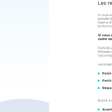
Les 
Si vous a
prendre l
réserve d
en formul
Si vous 
cadre de
Dans les 
hôtesses 
l’accomp
Les ticket
Petit
Petit
Repas
Ils sont à
Avant