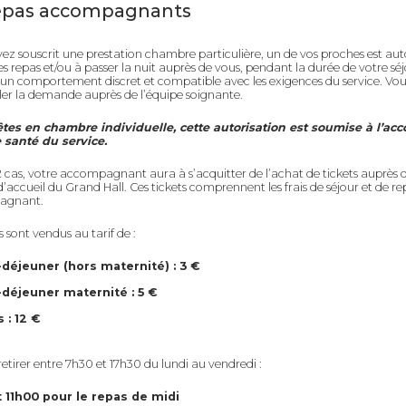
repas accompagnants
vez souscrit une prestation chambre particulière, un de vos proches est aut
es repas et/ou à passer la nuit auprès de vous, pendant la durée de votre séj
’un comportement discret et compatible avec les exigences du service. Vo
er la demande auprès de l’équipe soignante.
êtes en chambre individuelle, cette autorisation est soumise à l’acc
 santé du service.
2 cas, votre accompagnant aura à s’acquitter de l’achat de tickets auprès 
d’accueil du Grand Hall. Ces tickets comprennent les frais de séjour et de re
agnant.
s sont vendus au tarif de :
-déjeuner (hors maternité) : 3 €
-déjeuner maternité : 5 €
 : 12 €
 retirer entre 7h30 et 17h30 du lundi au vendredi :
 11h00 pour le repas de midi