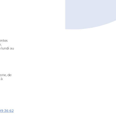
entes
,
u lundi au
one, de
 à
99 36 62