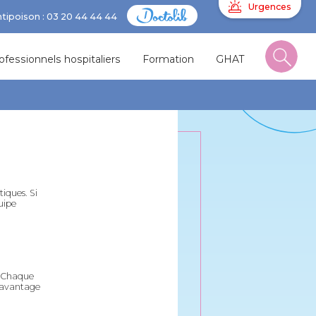
Urgences
ntipoison : 03 20 44 44 44
ofessionnels hospitaliers
Formation
GHAT
iques. Si
uipe
. Chaque
davantage