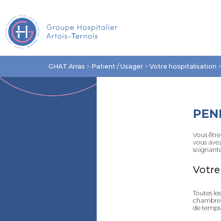
GHAT Arras
>
Patient / Usager
>
Votre hospitalisation
PEN
Vous
êtr
vous avez
soignante
Votr
Toutes le
chambre 
de temps 