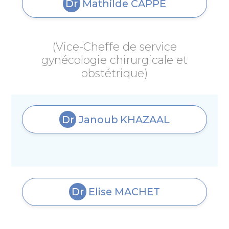
Dr
Mathilde
CAPPE
(Vice-Cheffe de service
gynécologie chirurgicale et
obstétrique)
Dr
Janoub
KHAZAAL
Dr
Elise
MACHET