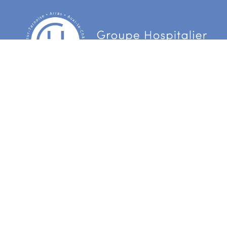
Centre Hospitalier d’Arras
3 Boulevard Besnier
CS 90006 62022 Arras Cedex
Centre hospitalier du Ternois
172 rue d’Hesdin
62130 Gauchin Verloingt Cedex
Centre hospitalier de Bapaume
55 avenue de la République
BP31 62453 Bapaume Cedex