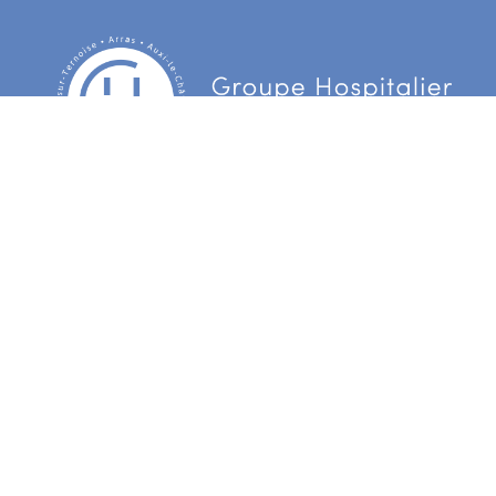
Centre Hospitalier d’Arras
3 Boulevard Besnier
CS 90006 62022 Arras Cedex
Centre hospitalier du Ternois
172 rue d’Hesdin
62130 Gauchin Verloingt Cedex
Centre hospitalier de Bapaume
55 avenue de la République
BP31 62453 Bapaume Cedex