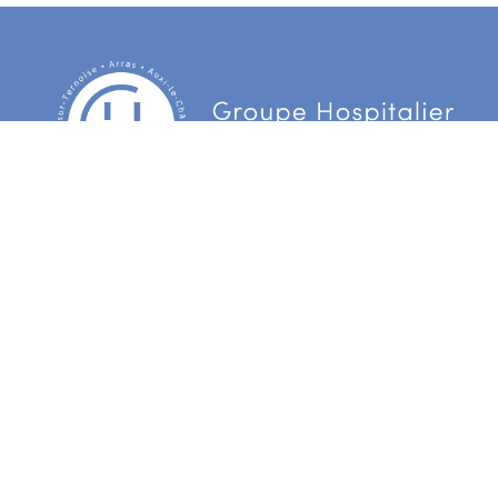
Centre Hospitalier d’Arras
3 Boulevard Besnier
CS 90006 62022 Arras Cedex
Centre hospitalier du Ternois
172 rue d’Hesdin
62130 Gauchin Verloingt Cedex
Centre hospitalier de Bapaume
55 avenue de la République