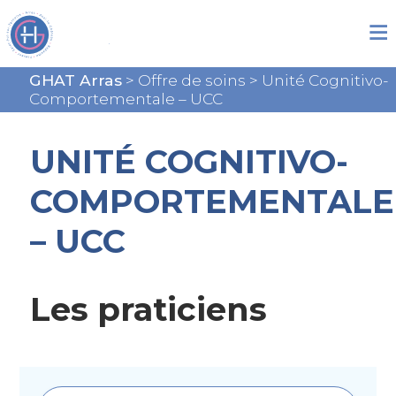
GHAT Arras
>
Offre de soins
>
Unité Cognitivo-
Comportementale – UCC
UNITÉ COGNITIVO-
COMPORTEMENTALE
– UCC
Les praticiens