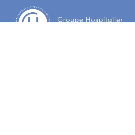
Centre Hospitalier d’Arras
3 Boulevard Besnier
CS 90006 62022 Arras Cedex
Centre hospitalier du Ternois
172 rue d’Hesdin
62130 Gauchin Verloingt Cedex
Centre hospitalier de Bapaume
55 avenue de la République
BP31 62453 Bapaume Cedex