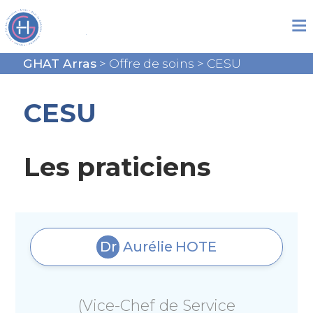
GHAT Arras
>
Offre de soins
>
CESU
CESU
Les praticiens
Dr
Aurélie
HOTE
(Vice-Chef de Service