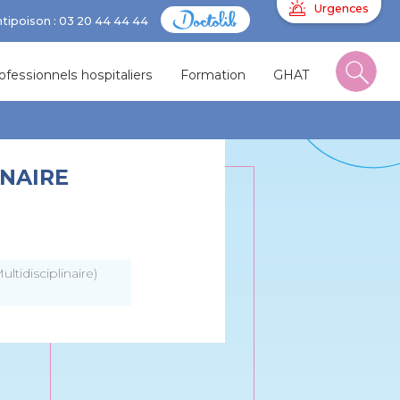
Urgences
ntipoison : 03 20 44 44 44
ofessionnels hospitaliers
Formation
GHAT
INAIRE
tidisciplinaire)