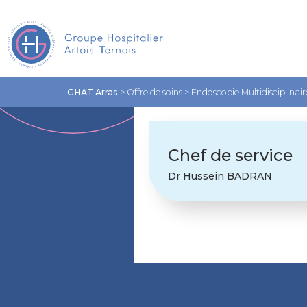
GHAT Arras
>
Offre de soins
>
Endoscopie Multidisciplinair
Chef de service
Dr Hussein BADRAN