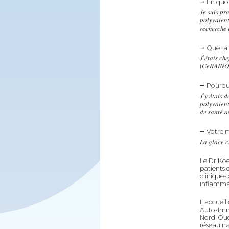
⭢ En quoi
𝐽𝑒 𝑠𝑢𝑖𝑠 𝑝𝑟
𝑝𝑜𝑙𝑦𝑣𝑎𝑙𝑒𝑛
𝑟𝑒𝑐ℎ𝑒𝑟𝑐ℎ𝑒 𝑒
⭢ Que fa
𝐽’𝑒́𝑡𝑎𝑖𝑠 𝑐ℎ
(𝐶𝑒𝑅𝐴𝐼𝑁𝑂𝑀) 
⭢ Pourquo
𝐽’𝑦 𝑒́𝑡𝑎𝑖𝑠 𝑑
𝑝𝑜𝑙𝑦𝑣𝑎𝑙𝑒𝑛
𝑑𝑒 𝑠𝑎𝑛𝑡𝑒́ 𝑎
⭢ Votre 
𝐿𝑎 𝑔𝑙𝑎𝑐𝑒 𝑐
Le Dr Koe
patients 
cliniques
inflammat
Il accuei
Auto-Immu
Nord-Oues
réseau na