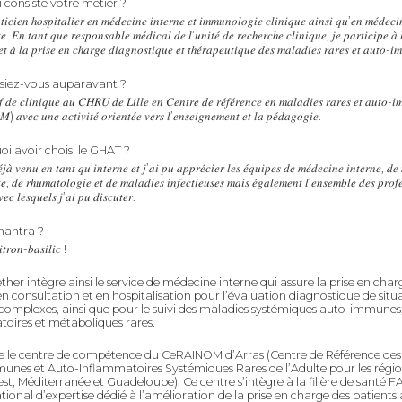
 consiste votre métier ?
𝑡𝑖𝑐𝑖𝑒𝑛 ℎ𝑜𝑠𝑝𝑖𝑡𝑎𝑙𝑖𝑒𝑟 𝑒𝑛 𝑚𝑒́𝑑𝑒𝑐𝑖𝑛𝑒 𝑖𝑛𝑡𝑒𝑟𝑛𝑒 𝑒𝑡 𝑖𝑚𝑚𝑢𝑛𝑜𝑙𝑜𝑔𝑖𝑒 𝑐𝑙𝑖𝑛𝑖𝑞𝑢𝑒 𝑎𝑖𝑛𝑠𝑖 𝑞𝑢’𝑒𝑛 𝑚𝑒́𝑑𝑒𝑐𝑖
𝑒. 𝐸𝑛 𝑡𝑎𝑛𝑡 𝑞𝑢𝑒 𝑟𝑒𝑠𝑝𝑜𝑛𝑠𝑎𝑏𝑙𝑒 𝑚𝑒́𝑑𝑖𝑐𝑎𝑙 𝑑𝑒 𝑙’𝑢𝑛𝑖𝑡𝑒́ 𝑑𝑒 𝑟𝑒𝑐ℎ𝑒𝑟𝑐ℎ𝑒 𝑐𝑙𝑖𝑛𝑖𝑞𝑢𝑒, 𝑗𝑒 𝑝𝑎𝑟𝑡𝑖𝑐𝑖𝑝𝑒 𝑎̀ 
𝑡 𝑎̀ 𝑙𝑎 𝑝𝑟𝑖𝑠𝑒 𝑒𝑛 𝑐ℎ𝑎𝑟𝑔𝑒 𝑑𝑖𝑎𝑔𝑛𝑜𝑠𝑡𝑖𝑞𝑢𝑒 𝑒𝑡 𝑡ℎ𝑒́𝑟𝑎𝑝𝑒𝑢𝑡𝑖𝑞𝑢𝑒 𝑑𝑒𝑠 𝑚𝑎𝑙𝑎𝑑𝑖𝑒𝑠 𝑟𝑎𝑟𝑒𝑠 𝑒𝑡 𝑎𝑢𝑡𝑜-𝑖
isiez-vous auparavant ?
𝑓 𝑑𝑒 𝑐𝑙𝑖𝑛𝑖𝑞𝑢𝑒 𝑎𝑢 𝐶𝐻𝑅𝑈 𝑑𝑒 𝐿𝑖𝑙𝑙𝑒 𝑒𝑛 𝐶𝑒𝑛𝑡𝑟𝑒 𝑑𝑒 𝑟𝑒́𝑓𝑒́𝑟𝑒𝑛𝑐𝑒 𝑒𝑛 𝑚𝑎𝑙𝑎𝑑𝑖𝑒𝑠 𝑟𝑎𝑟𝑒𝑠 𝑒𝑡 𝑎𝑢𝑡𝑜-𝑖
𝑎𝑣𝑒𝑐 𝑢𝑛𝑒 𝑎𝑐𝑡𝑖𝑣𝑖𝑡𝑒́ 𝑜𝑟𝑖𝑒𝑛𝑡𝑒́𝑒 𝑣𝑒𝑟𝑠 𝑙’𝑒𝑛𝑠𝑒𝑖𝑔𝑛𝑒𝑚𝑒𝑛𝑡 𝑒𝑡 𝑙𝑎 𝑝𝑒́𝑑𝑎𝑔𝑜𝑔𝑖𝑒.
i avoir choisi le GHAT ?
𝑒́𝑗𝑎̀ 𝑣𝑒𝑛𝑢 𝑒𝑛 𝑡𝑎𝑛𝑡 𝑞𝑢’𝑖𝑛𝑡𝑒𝑟𝑛𝑒 𝑒𝑡 𝑗’𝑎𝑖 𝑝𝑢 𝑎𝑝𝑝𝑟𝑒́𝑐𝑖𝑒𝑟 𝑙𝑒𝑠 𝑒́𝑞𝑢𝑖𝑝𝑒𝑠 𝑑𝑒 𝑚𝑒́𝑑𝑒𝑐𝑖𝑛𝑒 𝑖𝑛𝑡𝑒𝑟𝑛𝑒, 𝑑𝑒
𝑒, 𝑑𝑒 𝑟ℎ𝑢𝑚𝑎𝑡𝑜𝑙𝑜𝑔𝑖𝑒 𝑒𝑡 𝑑𝑒 𝑚𝑎𝑙𝑎𝑑𝑖𝑒𝑠 𝑖𝑛𝑓𝑒𝑐𝑡𝑖𝑒𝑢𝑠𝑒𝑠 𝑚𝑎𝑖𝑠 𝑒́𝑔𝑎𝑙𝑒𝑚𝑒𝑛𝑡 𝑙’𝑒𝑛𝑠𝑒𝑚𝑏𝑙𝑒 𝑑𝑒𝑠 𝑝𝑟𝑜𝑓𝑒
𝑒𝑐 𝑙𝑒𝑠𝑞𝑢𝑒𝑙𝑠 𝑗’𝑎𝑖 𝑝𝑢 𝑑𝑖𝑠𝑐𝑢𝑡𝑒𝑟.
mantra ?
𝑡𝑟𝑜𝑛-𝑏𝑎𝑠𝑖𝑙𝑖𝑐 !
ther intègre ainsi le service de médecine interne qui assure la prise en char
en consultation et en hospitalisation pour l’évaluation diagnostique de situ
 complexes, ainsi que pour le suivi des maladies systémiques auto-immunes
oires et métaboliques rares.
lle le centre de compétence du CeRAINOM d’Arras (Centre de Référence des
nes et Auto-Inflammatoires Systémiques Rares de l’Adulte pour les régio
t, Méditerranée et Guadeloupe). Ce centre s’intègre à la filière de santé FA
tional d’expertise dédié à l’amélioration de la prise en charge des patients 