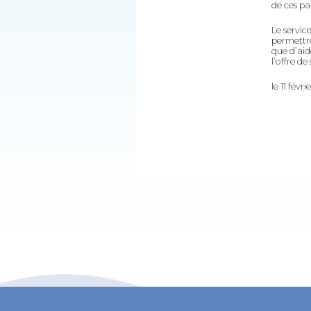
de ces pa
Le servic
permettre
que d’aid
l’offre d
le 11 févr