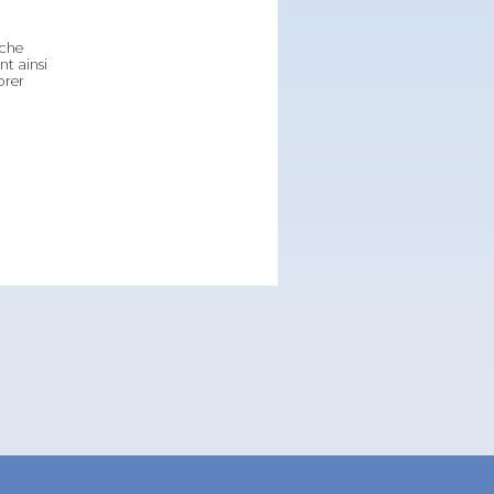
rche
t ainsi
orer