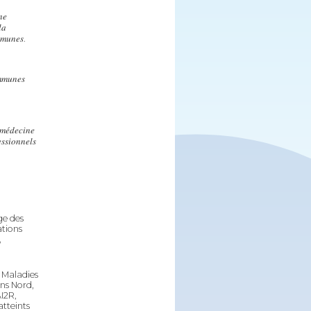
𝑛𝑒
𝑎
𝑚𝑚𝑢𝑛𝑒𝑠.
𝑚𝑚𝑢𝑛𝑒𝑠
 𝑚𝑒́𝑑𝑒𝑐𝑖𝑛𝑒
𝑠𝑠𝑖𝑜𝑛𝑛𝑒𝑙𝑠
ge des
ations
,
 Maladies
ns Nord,
I2R,
atteints